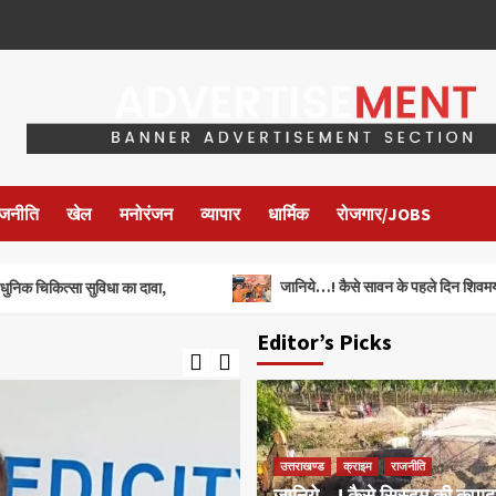
ाजनीति
खेल
मनोरंजन
व्यापार
धार्मिक
रोजगार/JOBS
जानिये…! कैसे सावन के पहले दिन शिवमय हुआ महानगर, भाजपा व
 का दावा,
Editor’s Picks
उत्तराखण्ड
क्राइम
राजनीति
जानिये…! कैसे सिस्टम की कृपादृष्