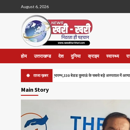
Skip
August 6, 2026
to
content
होम
उत्तराखण्ड
देश
दुनिया
क्राइम
स्वास्थ्य
र
स्पिटल का भव्य शुभारम्भ,330 बेडड कुमाऊं के सबसे बड़े अस्पताल में अत्याधुनिक चिकित्सा सुविधा
ताजा ख़बर
Main Story