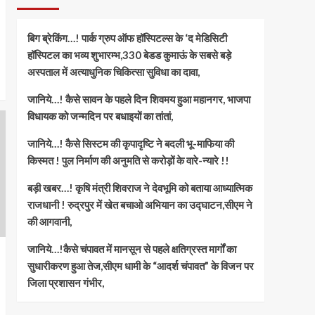
जानिये…!कैसे चंपावत में मानसून
से पहले क्षतिग्रस्त मार्गों का
बिग ब्रेकिंग…! पार्क ग्रुप ऑफ हॉस्पिटल्स के ‘द मेडिसिटी
सुधारीकरण हुआ तेज,सीएम धामी
5
के “आदर्श चंपावत” के विजन पर
हॉस्पिटल का भव्य शुभारम्भ,330 बेडड कुमाऊं के सबसे बड़े
जिला प्रशासन गंभीर,
अस्पताल में अत्याधुनिक चिकित्सा सुविधा का दावा,
जानिये…! कैसे सावन के पहले दिन शिवमय हुआ महानगर, भाजपा
विधायक को जन्मदिन पर बधाइयों का तांतां,
जानिये…! कैसे सिस्टम की कृपादृष्टि ने बदली भू-माफिया की
किस्मत ! पुल निर्माण की अनुमति से करोड़ों के वारे-न्यारे !!
बड़ी खबर…! कृषि मंत्री शिवराज ने देवभूमि को बताया आध्यात्मिक
राजधानी ! रुद्रपुर में खेत बचाओ अभियान का उद्घाटन,सीएम ने
की आगवानी,
जानिये…!कैसे चंपावत में मानसून से पहले क्षतिग्रस्त मार्गों का
सुधारीकरण हुआ तेज,सीएम धामी के “आदर्श चंपावत” के विजन पर
जिला प्रशासन गंभीर,