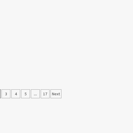
3
4
5
…
17
Next
on