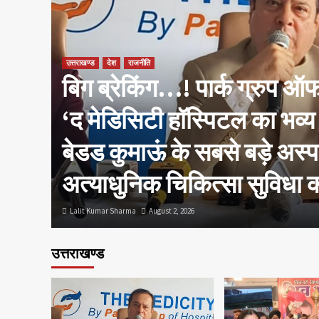
उत्तराखण्ड
देश
राजनीति
बिग ब्रेकिंग…! पार्क ग्रुप ऑफ
सीएम
‘द मेडिसिटी हॉस्पिटल का भव्य
ा
बेडड कुमाऊं के सबसे बड़े अस्प
अत्याधुनिक चिकित्सा सुविधा क
Lalit Kumar Sharma
August 2, 2026
उत्तराखण्ड