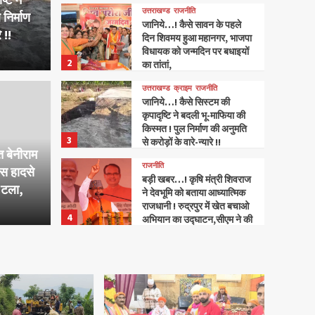
अस्पताल में अत्याधुनिक चिकित्सा
उत्तराखण्ड
राजनीति
सुविधा का दावा,
निर्माण
जानिये…! कैसे सावन के पहले
 !!
दिन शिवमय हुआ महानगर, भाजपा
विधायक को जन्मदिन पर बधाइयों
2
का तांतां,
उत्तराखण्ड
क्राइम
राजनीति
उत्तराखण्ड
क
जानिये…! कैसे सिस्टम की
ावन के पहले दिन शिवमय हुआ
जानिय
कृपादृष्टि ने बदली भू-माफिया की
किस्मत ! पुल निर्माण की अनुमति
3
िधायक को जन्मदिन पर
भू-मा
से करोड़ों के वारे-न्यारे !!
त बेनीराम
राजनीति
बस हादसे
से करो
बड़ी खबर…! कृषि मंत्री शिवराज
 टला,
ने देवभूमि को बताया आध्यात्मिक
राजधानी ! रुद्रपुर में खेत बचाओ
Lalit Kumar
4
अभियान का उद्घाटन,सीएम ने की
आगवानी,
उत्तराखण्ड
राजनीति
जानिये…!कैसे चंपावत में मानसून
से पहले क्षतिग्रस्त मार्गों का
सुधारीकरण हुआ तेज,सीएम धामी
5
के “आदर्श चंपावत” के विजन पर
जिला प्रशासन गंभीर,