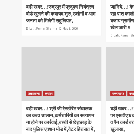
बड़ी खबर…!रुद्रपुर में प्रदूषण नियंत्रण
जानिये…! कैस
बोर्ड खुलने की कवायद शुरु,उद्योगों व आम
रहा पाश कालो
जनता को मिलेगी सहूलियत,
बजाय ग्रामीण क
खेल जारी !!
Lalit Kumar Sharma
May 9, 2026
Lalit Kumar S
उत्तराखण्ड
क्राइम
उत्तराखण्ड
क्र
बड़ी खबर…! श्री जी रेस्टोरेंट संचालक
बड़ी खबर…! कैं
का कटा चालान,कर्मचारियों का सत्यापन
पर एसटीएफ का
ना होने पर कार्रवाई,बच्ची से छेड़छाड़ के
व पैन कार्ड 
बाद पुलिस एक्शन मोड में,वेटर हिरासत में,
खुलासा,