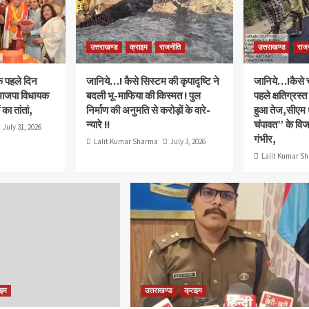
उत्तराखण्ड
क्राइम
राजनीति
उत्तराखण्ड
राज
े पहले दिन
जानिये…! कैसे सिस्टम की कृपादृष्टि ने
जानिये…!कैसे चं
भाजपा विधायक
बदली भू-माफिया की किस्मत ! पुल
पहले क्षतिग्रस्त
का तांतां,
निर्माण की अनुमति से करोड़ों के वारे-
हुआ तेज,सीएम 
न्यारे !!
चंपावत” के वि
July 31, 2026
गंभीर,
Lalit Kumar Sharma
July 3, 2026
Lalit Kumar S
ाइम
उत्तराखण्ड
क्राइम