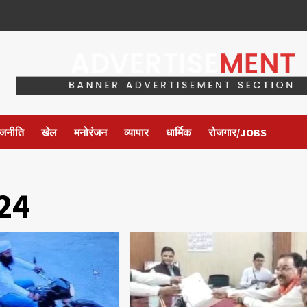
ाजनीति
खेल
मनोरंजन
व्यापार
धार्मिक
रोजगार/JOBS
24