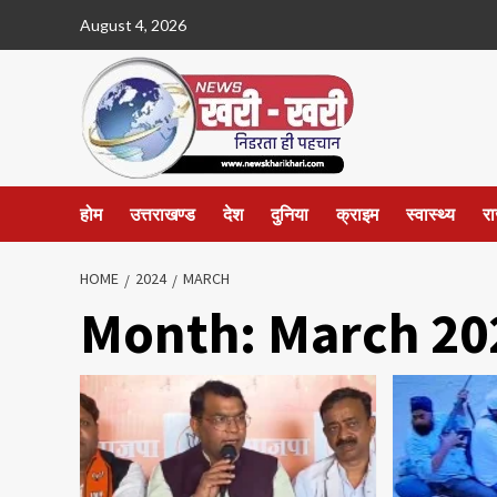
Skip
August 4, 2026
to
content
होम
उत्तराखण्ड
देश
दुनिया
क्राइम
स्वास्थ्य
र
HOME
2024
MARCH
Month:
March 20