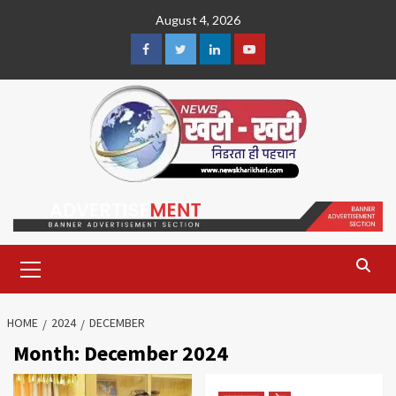
Skip
August 4, 2026
to
content
Facebook
Twitter
Linkedin
Youtube
Primary
Menu
HOME
2024
DECEMBER
Month:
December 2024