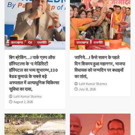
उत्तराखण्ड
देश
राजनीति
उत्तराखण्ड
राजनीति
बिग ब्रेकिंग…! पार्क ग्रुप ऑफ
जानिये…! कैसे सावन के पहले
हॉस्पिटल्स के ‘द मेडिसिटी
दिन शिवमय हुआ महानगर, भाजपा
हॉस्पिटल का भव्य शुभारम्भ,330
विधायक को जन्मदिन पर बधाइयों
बेडड कुमाऊं के सबसे बड़े
का तांतां,
अस्पताल में अत्याधुनिक चिकित्सा
Lalit Kumar Sharma
सुविधा का दावा,
July 31, 2026
Lalit Kumar Sharma
August 2, 2026