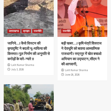
उत्तराखण्ड
क्राइम
राजनीति
राजनीति
जानिये…! कैसे सिस्टम की
बड़ी खबर…! कृषि मंत्री शिवराज
कृपादृष्टि ने बदली भू-माफिया की
ने देवभूमि को बताया आध्यात्मिक
किस्मत ! पुल निर्माण की अनुमति से
राजधानी ! रुद्रपुर में खेत बचाओ
करोड़ों के वारे-न्यारे !!
अभियान का उद्घाटन,सीएम ने
की आगवानी,
Lalit Kumar Sharma
July 3, 2026
Lalit Kumar Sharma
June 26, 2026