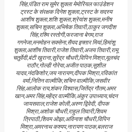
सिंह,पंडित राम सुमेर शुक्ला मेमोरियल फाउंडेशन
ट्रस्ट के संरक्षक दिनेश शुक्ला,ट्रस्ट के सदस्य
आशीष शुक्ला,शशि शुक्ला,श्रेयांश शुक्ला,मनीष
शुक्ला,सचिन शुक्ला,अभिषेक तिवारी,ठाकुर जगदीश
सिंह,रश्मि रस्तोगी,फरजाना बेगम,राज
गगनेजा,मनमोहन सक्सेना,सैयद इफ्तार मियां,हिमांशु
शुक्ला,आशीष तिवारी,राजेश तिवारी,अजय तिवारी,रामू
चतुर्वेदी,बंटी खुराना,सुरेंद्र चौधरी,विपिन मिश्रा,मूलचंद
राठौर,गोल्डी गोरेया,अजीत पाठक,सुशील
यादव,नंदकिशोर,जय नारायण,दीपक मिश्रा,रविकांत
वर्मा,नितिन वाल्मीकि,सचिन वाल्मीकि,जसवीर
सिंह,आलोक राय,शंकर विश्वास,जितेंद्र गौतम,अमर
खान,अमर सिंह,महेंद्र वाल्मीकि,अंकुर उपाध्याय,चंदन
जायसवाल,राजेश कोली,अरुण द्विवेदी, दीपक
मिश्रा,अशोक चौधरी,राहुल तिवारी,शिवम
त्रिपाठी,शिवम ओझा,अविनाश चौधरी,विपिन
मिश्रा,अमरनाथ कश्यप,नारायण पाठक,बलराज