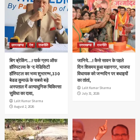
उत्तराखण्ड
देश
राजनीति
उत्तराखण्ड
राजनीति
बिग ब्रेकिंग…! पार्क ग्रुप ऑफ
जानिये…! कैसे सावन के पहले
हॉस्पिटल्स के ‘द मेडिसिटी
दिन शिवमय हुआ महानगर, भाजपा
हॉस्पिटल का भव्य शुभारम्भ,330
विधायक को जन्मदिन पर बधाइयों
बेडड कुमाऊं के सबसे बड़े
का तांतां,
अस्पताल में अत्याधुनिक चिकित्सा
Lalit Kumar Sharma
सुविधा का दावा,
July 31, 2026
Lalit Kumar Sharma
August 2, 2026