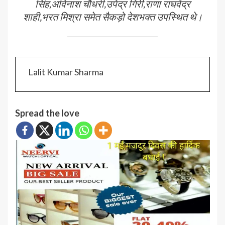
सिंह,अविनाश चौधरी,उपेंद्र गिरी,राणा राघवेंद्र
शाही,भरत मिश्रा समेत सैकड़ो देशभक्त उपस्थित थे।
Lalit Kumar Sharma
Spread the love