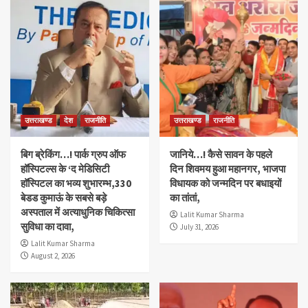
उत्तराखण्ड
देश
राजनीति
उत्तराखण्ड
राजनीति
बिग ब्रेकिंग…! पार्क ग्रुप ऑफ
जानिये…! कैसे सावन के पहले
हॉस्पिटल्स के ‘द मेडिसिटी
दिन शिवमय हुआ महानगर, भाजपा
हॉस्पिटल का भव्य शुभारम्भ,330
विधायक को जन्मदिन पर बधाइयों
बेडड कुमाऊं के सबसे बड़े
का तांतां,
अस्पताल में अत्याधुनिक चिकित्सा
Lalit Kumar Sharma
सुविधा का दावा,
July 31, 2026
Lalit Kumar Sharma
August 2, 2026