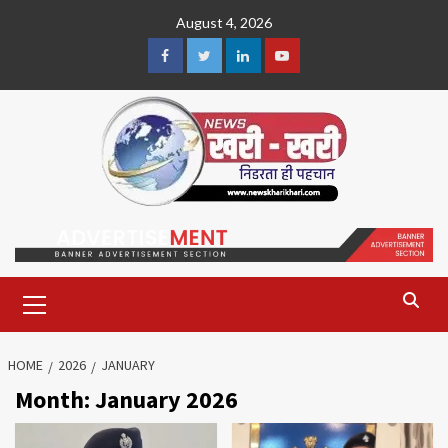
Skip
August 4, 2026
to
content
Facebook
Twitter
Linkedin
Youtube
Primary
Menu
HOME
2026
JANUARY
Month:
January 2026