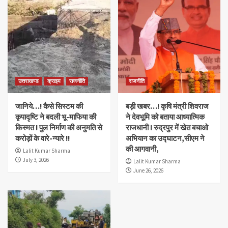
उत्तराखण्ड
क्राइम
राजनीति
राजनीति
जानिये…! कैसे सिस्टम की
बड़ी खबर…! कृषि मंत्री शिवराज
कृपादृष्टि ने बदली भू-माफिया की
ने देवभूमि को बताया आध्यात्मिक
किस्मत ! पुल निर्माण की अनुमति से
राजधानी ! रुद्रपुर में खेत बचाओ
करोड़ों के वारे-न्यारे !!
अभियान का उद्घाटन,सीएम ने
की आगवानी,
Lalit Kumar Sharma
July 3, 2026
Lalit Kumar Sharma
June 26, 2026