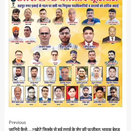
Continue
Previous
जानिये कैसे…?खोटे सिक्के से हुई तराई के शेर की फ़जीहत,भावुक बेहड़