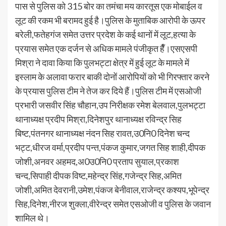
पास से पुलिस को 315 बोर का तमंचा मय कारतूस एक मोबाईल व
लूट की रकम भी बरामद हुई है।पुलिस के मुताबिक आरोपी के ऊपर
बरेली,फतेहगंज समेत उत्तर प्रदेश के कई थानों में लूट,हत्या के
प्रयास समेत एक दर्जन से अधिक मामले पंजीकृत हैँ।एसएसपी
मिश्रा ने दावा किया कि पुलभट्टा क्षेत्र में हुई लूट के मामले में
इस्लाम के अलावा फरार बाकी दोनों आरोपियों को भी गिरफ्तार करने
के प्रयास पुलिस टीम ने तेज कर दिये हैं।पुलिस टीम में एसओजी
प्रभारी जसवीर सिंह चौहान,उप निरीक्षक रमेश बेलवाल,पुलभट्टा
थानाध्यक्ष प्रदीप मिश्रा,दिनेशपुर थानाध्यक्ष रविन्द्र सिह
बिष्ट,पंतनगर थानाध्यक्ष नंदन सिह रावत,उ0नि0 दिनेश चन्द
भट्ट,धीरज वर्मा,प्रदीप पन्त,पंकज कुमार,जगत सिह शाही,दीपक
जोशी,अनवर अहमद,अ0उ0नि0 प्रताप सुयाल,प्रकाश
चन्द,सिपाही दीपक विष्ट,महेन्द्र सिंह,गजेन्द्र सिह,अमित
जोशी,अमित देवरानी,उमेश,पंकज बेनीवाल,राजेन्द्र कश्यप,भूपेन्द्र
सिह,दिनेश,नीरज शुक्ला,वीरेन्द्र समेत एसओजी व पुलिस के जवान
शामिल थे।