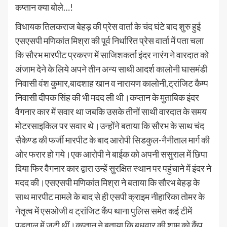
कप्तान क्या बोले…!
विधायक तिलकराज बेहड़ की प्रेस वार्ता के चंद घंटे बाद शुरु हुई
एसएसपी मणिकांत मिश्रा की पूर्व निर्धारित प्रेस वार्ता में पता चला
कि सौरभ मारपीट प्रकरण में साजिशकर्ता इंदर नारंग ने वारदात को
अंजाम देने के लिये अपने तीन अन्य साथी आदर्श कालोनी घासमंडी
निवासी वंश कुमार,बादशाह खान व नारायण कालोनी,ट्रांजिट कैम्प
निवासी दीपक सिंह की भी मदद ली थी।कप्तान के मुताबिक इंदर
वैगनार कार में सवार था जबकि उसके तीनों साथी वारदात के समय
मोटरसाइकिल पर सवार थे।उन्होंने बताया कि सौरभ के साथ चंद
सैकेण्ड की फर्जी मारपीट के बाद आरोपी सिडकुल-नैनीताल मार्ग की
ओर फरार हो गये।एक आरोपी ने बाईक को अपनी ससुराल में छिपा
दिया फिर वैैगनार कार द्वारा उन्हें सुरक्षित स्थान पर पहुंचाने में इंदर ने
मदद की।एसएसपी मणिकांत मिश्रा ने बताया कि सौरभ बेहड़ के
साथ मारपीट मामले के बाद से ही एसपी क्राइम नीहारिका तोमर के
नेतृत्व में एसओजी व ट्रांजिट कैंप थाना पुलिस समेत कई टीमें
पड़ताल में जुटी थीं।कप्तान ने बताया कि बुधवार की शाम को कैंप