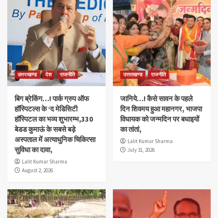
उत्तराखण्ड
देश
राजनीति
उत्तराखण्ड
राजनीति
बिग ब्रेकिंग…! पार्क ग्रुप ऑफ
जानिये…! कैसे सावन के पहले
हॉस्पिटल्स के ‘द मेडिसिटी
दिन शिवमय हुआ महानगर, भाजपा
हॉस्पिटल का भव्य शुभारम्भ,330
विधायक को जन्मदिन पर बधाइयों
बेडड कुमाऊं के सबसे बड़े
का तांतां,
अस्पताल में अत्याधुनिक चिकित्सा
Lalit Kumar Sharma
सुविधा का दावा,
July 31, 2026
Lalit Kumar Sharma
August 2, 2026