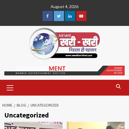
Skip
August 4, 2026
to
content
Facebook
Twitter
Linkedin
Youtube
Primary
Menu
HOME
BLOG
UNCATEGORIZED
Uncategorized