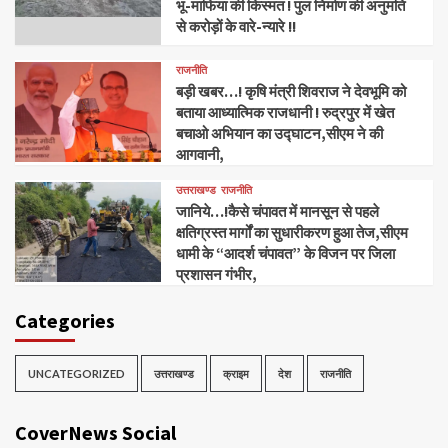
भू-माफिया की किस्मत ! पुल निर्माण की अनुमति
से करोड़ों के वारे-न्यारे !!
राजनीति
बड़ी खबर…! कृषि मंत्री शिवराज ने देवभूमि को
बताया आध्यात्मिक राजधानी ! रुद्रपुर में खेत
बचाओ अभियान का उद्घाटन,सीएम ने की
आगवानी,
उत्तराखण्ड
राजनीति
जानिये…!कैसे चंपावत में मानसून से पहले
क्षतिग्रस्त मार्गों का सुधारीकरण हुआ तेज,सीएम
धामी के “आदर्श चंपावत” के विजन पर जिला
प्रशासन गंभीर,
Categories
UNCATEGORIZED
उत्तराखण्ड
क्राइम
देश
राजनीति
CoverNews Social