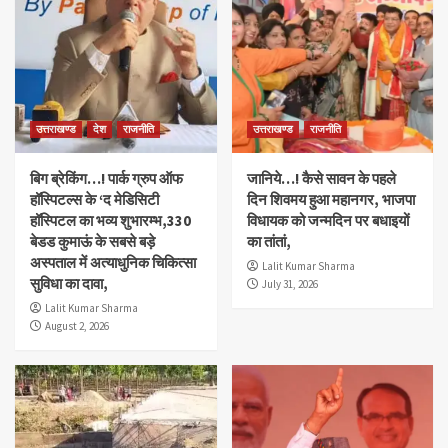
उत्तराखण्ड
देश
राजनीति
उत्तराखण्ड
राजनीति
बिग ब्रेकिंग…! पार्क ग्रुप ऑफ
जानिये…! कैसे सावन के पहले
हॉस्पिटल्स के ‘द मेडिसिटी
दिन शिवमय हुआ महानगर, भाजपा
हॉस्पिटल का भव्य शुभारम्भ,330
विधायक को जन्मदिन पर बधाइयों
बेडड कुमाऊं के सबसे बड़े
का तांतां,
अस्पताल में अत्याधुनिक चिकित्सा
Lalit Kumar Sharma
सुविधा का दावा,
July 31, 2026
Lalit Kumar Sharma
August 2, 2026