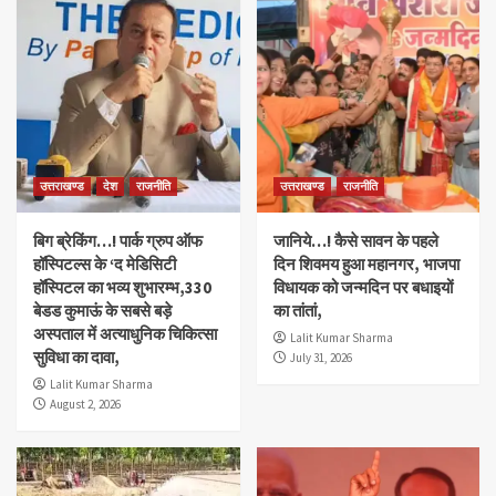
उत्तराखण्ड
देश
राजनीति
उत्तराखण्ड
राजनीति
बिग ब्रेकिंग…! पार्क ग्रुप ऑफ
जानिये…! कैसे सावन के पहले
हॉस्पिटल्स के ‘द मेडिसिटी
दिन शिवमय हुआ महानगर, भाजपा
हॉस्पिटल का भव्य शुभारम्भ,330
विधायक को जन्मदिन पर बधाइयों
बेडड कुमाऊं के सबसे बड़े
का तांतां,
अस्पताल में अत्याधुनिक चिकित्सा
Lalit Kumar Sharma
सुविधा का दावा,
July 31, 2026
Lalit Kumar Sharma
August 2, 2026