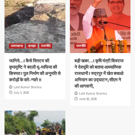
उत्तराखण्ड
क्राइम
राजनीति
राजनीति
जानिये…! कैसे सिस्टम की
बड़ी खबर…! कृषि मंत्री शिवराज
कृपादृष्टि ने बदली भू-माफिया की
ने देवभूमि को बताया आध्यात्मिक
किस्मत ! पुल निर्माण की अनुमति से
राजधानी ! रुद्रपुर में खेत बचाओ
करोड़ों के वारे-न्यारे !!
अभियान का उद्घाटन,सीएम ने
की आगवानी,
Lalit Kumar Sharma
July 3, 2026
Lalit Kumar Sharma
June 26, 2026