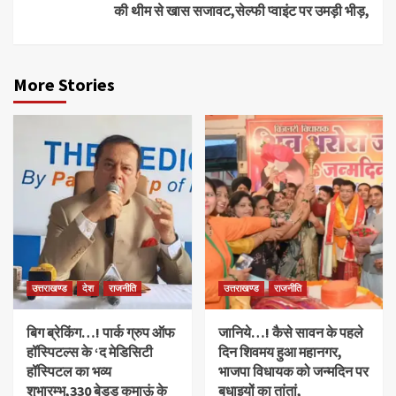
की थीम से खास सजावट,सेल्फी प्वाइंट पर उमड़ी भीड़,
More Stories
उत्तराखण्ड
देश
राजनीति
उत्तराखण्ड
राजनीति
बिग ब्रेकिंग…! पार्क ग्रुप ऑफ
जानिये…! कैसे सावन के पहले
हॉस्पिटल्स के ‘द मेडिसिटी
दिन शिवमय हुआ महानगर,
हॉस्पिटल का भव्य
भाजपा विधायक को जन्मदिन पर
शुभारम्भ,330 बेडड कुमाऊं के
बधाइयों का तांतां,