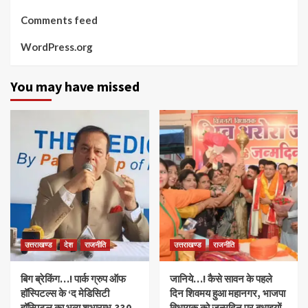
Comments feed
WordPress.org
You may have missed
उत्तराखण्ड
देश
राजनीति
उत्तराखण्ड
राजनीति
बिग ब्रेकिंग…! पार्क ग्रुप ऑफ
जानिये…! कैसे सावन के पहले
हॉस्पिटल्स के ‘द मेडिसिटी
दिन शिवमय हुआ महानगर, भाजपा
हॉस्पिटल का भव्य शुभारम्भ,330
विधायक को जन्मदिन पर बधाइयों