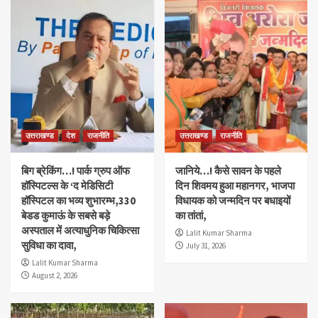
उत्तराखण्ड
देश
राजनीति
उत्तराखण्ड
राजनीति
बिग ब्रेकिंग…! पार्क ग्रुप ऑफ
जानिये…! कैसे सावन के पहले
हॉस्पिटल्स के ‘द मेडिसिटी
दिन शिवमय हुआ महानगर, भाजपा
हॉस्पिटल का भव्य शुभारम्भ,330
विधायक को जन्मदिन पर बधाइयों
बेडड कुमाऊं के सबसे बड़े
का तांतां,
अस्पताल में अत्याधुनिक चिकित्सा
Lalit Kumar Sharma
सुविधा का दावा,
July 31, 2026
Lalit Kumar Sharma
August 2, 2026