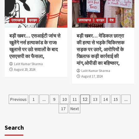
उत्तराखण्ड
क्राइम
उत्तराखण्ड
क्राइम
देश
बड़ी खबर… एसआईटी जांच से
बड़ी खबर… मेडिकल छात्रा
खुलेंगे नर्स हत्याकांड के राज!
की हत्या से भड़के चिकित्सक
खुलासे पर उठे सवालों के बाद
सड़क पर उतरे, आरोपियों के
एसएसपी का फैसला,
खिलाफ कड़ी कार्रवाई की
मांग,ओपीडी का बहिष्कार,
Lalit Kumar Sharma
August 20, 2024
Lalit Kumar Sharma
August 17, 2024
Posts
Previous
1
…
9
10
11
12
13
14
15
…
pagination
17
Next
Search