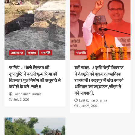
उत्तराखण्ड
क्राइम
राजनीति
राजनीति
जानिये…! कैसे सिस्टम की
बड़ी खबर…! कृषि मंत्री शिवराज
कृपादृष्टि ने बदली भू-माफिया की
ने देवभूमि को बताया आध्यात्मिक
किस्मत ! पुल निर्माण की अनुमति से
राजधानी ! रुद्रपुर में खेत बचाओ
करोड़ों के वारे-न्यारे !!
अभियान का उद्घाटन,सीएम ने
की आगवानी,
Lalit Kumar Sharma
July 3, 2026
Lalit Kumar Sharma
June 26, 2026