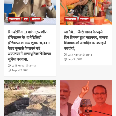
उत्तराखण्ड
देश
राजनीति
उत्तराखण्ड
राजनीति
बिग ब्रेकिंग…! पार्क ग्रुप ऑफ
जानिये…! कैसे सावन के पहले
हॉस्पिटल्स के ‘द मेडिसिटी
दिन शिवमय हुआ महानगर, भाजपा
हॉस्पिटल का भव्य शुभारम्भ,330
विधायक को जन्मदिन पर बधाइयों
बेडड कुमाऊं के सबसे बड़े
का तांतां,
अस्पताल में अत्याधुनिक चिकित्सा
Lalit Kumar Sharma
सुविधा का दावा,
July 31, 2026
Lalit Kumar Sharma
August 2, 2026