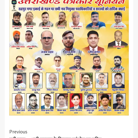
Continue
Previous