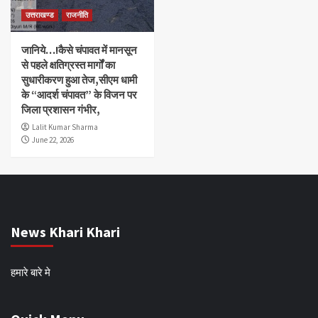
उत्तराखण्ड
राजनीति
जानिये…!कैसे चंपावत में मानसून
से पहले क्षतिग्रस्त मार्गों का
सुधारीकरण हुआ तेज,सीएम धामी
के “आदर्श चंपावत” के विजन पर
जिला प्रशासन गंभीर,
Lalit Kumar Sharma
June 22, 2026
News Khari Khari
हमारे बारे मे