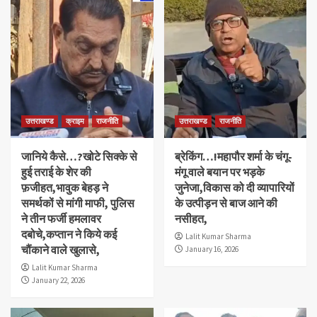
उत्तराखण्ड
क्राइम
राजनीति
उत्तराखण्ड
राजनीति
जानिये कैसे…?खोटे सिक्के से
ब्रेकिंग…!महापौर शर्मा के चंगू-
हुई तराई के शेर की
मंगू वाले बयान पर भड़के
फ़जीहत,भावुक बेहड़ ने
जुनेजा,विकास को दी व्यापारियों
समर्थकों से मांगी माफी, पुलिस
के उत्पीड़न से बाज आने की
ने तीन फर्जी हमलावर
नसीहत,
दबोचे,कप्तान ने किये कई
Lalit Kumar Sharma
चौंकाने वाले खुलासे,
January 16, 2026
Lalit Kumar Sharma
January 22, 2026