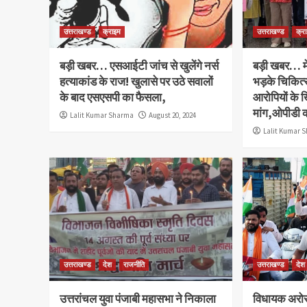
उत्तराखण्ड
क्राइम
उत्तराखण्ड
क्र
बड़ी खबर… एसआईटी जांच से खुलेंगे नर्स
बड़ी खबर… मे
हत्याकांड के राज! खुलासे पर उठे सवालों
भड़के चिकित
के बाद एसएसपी का फैसला,
आरोपियों के 
मांग,ओपीडी क
Lalit Kumar Sharma
August 20, 2024
Lalit Kumar 
उत्तराखण्ड
देश
राजनीति
उत्तराखण्ड
देश
उत्तरांचल युवा पंजाबी महासभा ने निकाला
विधायक अरोरा