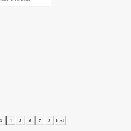
3
4
5
6
7
8
Next
n