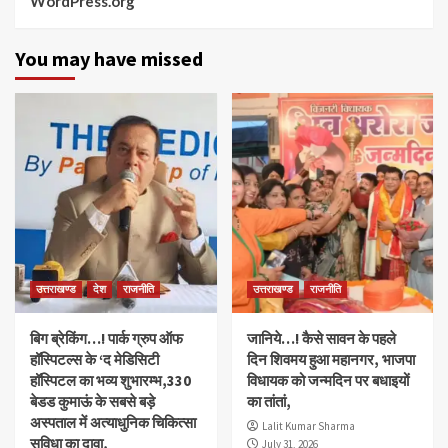
WordPress.org
You may have missed
उत्तराखण्ड
देश
राजनीति
उत्तराखण्ड
राजनीति
बिग ब्रेकिंग…! पार्क ग्रुप ऑफ
जानिये…! कैसे सावन के पहले
हॉस्पिटल्स के ‘द मेडिसिटी
दिन शिवमय हुआ महानगर, भाजपा
हॉस्पिटल का भव्य शुभारम्भ,330
विधायक को जन्मदिन पर बधाइयों
बेडड कुमाऊं के सबसे बड़े
का तांतां,
अस्पताल में अत्याधुनिक चिकित्सा
Lalit Kumar Sharma
सुविधा का दावा,
July 31, 2026