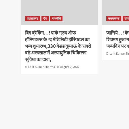
उत्तराखण्ड
देश
राजनीति
उत्तराखण्ड
राज
बिग ब्रेकिंग…! पार्क ग्रुप ऑफ
जानिये…! कैस
हॉस्पिटल्स के ‘द मेडिसिटी हॉस्पिटल का
शिवमय हुआ म
भव्य शुभारम्भ,330 बेडड कुमाऊं के सबसे
जन्मदिन पर बध
बड़े अस्पताल में अत्याधुनिक चिकित्सा
Lalit Kumar S
सुविधा का दावा,
Lalit Kumar Sharma
August 2, 2026