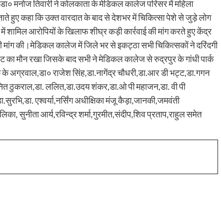
न डा० मनोज तिवारी ने कोलकाता के मेडिकल कालेज परिसर में महिला
 हुए कहा कि उक्त वारदात के बाद से देशभर में चिकित्सा पेशे से जुड़े लोग
में शामिल आरोपियों के खिलाफ शीघ्र कड़ी कार्रवाई की मांग करते हुए केंद्र
की मांग की।मेडिकल कालेज में जिले भर से इकट्ठा सभी चिकित्सकों ने दरिंदगी
 का मौन रखा जिसके बाद सभी ने मेडिकल कालेज से रुद्रपुर के गांधी पार्क
 के अग्रवाल,डा० राजेश सिंह,डा.नागेंद्र चौधरी,डा.आर डी भट्ट,डा.गगन
.रोनित ठुकराल,डा. ललित,डा.उदय शंकर,डा.ओ पी महाजन,डा. वी पी
ा.सुरभि,डा. एश्वर्या,नर्सिंग अधीक्षिका मंजू कैड़ा,जानकी,जमवंती
लिका, सुनीता आर्य,रविन्द्र शर्मा,गुरमीत,संदीप,शिव प्रताप,राहुल समेत