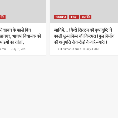
नीति
उत्तराखण्ड
क्राइम
राजनीति
े सावन के पहले दिन
जानिये…! कैसे सिस्टम की कृपादृष्टि ने
हानगर, भाजपा विधायक को
बदली भू-माफिया की किस्मत ! पुल निर्माण
ाइयों का तांतां,
की अनुमति से करोड़ों के वारे-न्यारे !!
harma
July 31, 2026
Lalit Kumar Sharma
July 3, 2026