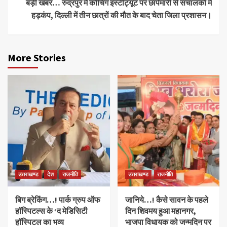
बड़ी खबर… रुद्रपुर में कोचिंग इंस्टीट्यूट पर छापेमारी से संचालकों में
हड़कंप, दिल्ली में तीन छात्रों की मौत के बाद चेता जिला प्रशासन।
More Stories
उत्तराखण्ड
देश
राजनीति
उत्तराखण्ड
राजनीति
बिग ब्रेकिंग…! पार्क ग्रुप ऑफ
जानिये…! कैसे सावन के पहले
हॉस्पिटल्स के ‘द मेडिसिटी
दिन शिवमय हुआ महानगर,
हॉस्पिटल का भव्य
भाजपा विधायक को जन्मदिन पर