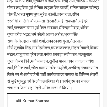
मंत्री विकास शर्मा,गुरविंदर चंडोक,प्रेम सिंह राणा,चार्टर्ड अकाउंटेंट
गौतम कथूरिया,पूर्व सैनिक खड़क सिंह कार्की,अनिल चौहान,उपेन्द्र
चौधरी,भारत भूषण चुघ,सुरेश कोली,तरुण दत्ता,रश्मि
रस्तोगी,शालिनी बोरा,ममता त्रिपाठी,माही सकलानी,महेंद्री
शर्मा,फरजाना बेगम,पूर्व मेयर रामपाल,धीरेन्द्र मिश्रा,धीरेश
गुप्ता,हरीश भट्ट,धर्म कोली,अक्षय अरोरा,ध्रुव सिंह
राणा,के.के.दास,स्वाति शर्मा,रामप्रकाश गुप्ता,नेत्रपाल
मौर्य,सुखदेव सिंह,राम मेहरोत्रा,मयंक कक्कड़,मोहन तिवारी,विजय
मंडल,राजू गाबा,प्रेम लता,मनोज छाबड़ा,संदीप राव,नत्थूलाल
गुप्ता,किरण विर्क,मनोज मदान,सुनील यादव,नमन चावला,राधेश
शर्मा,निमित्त शर्मा,रमेश कालरा,नरेश उप्रेती,अरविन्द गंगवार समेत
जिले भर से आये दर्जनों पार्टी कार्यकर्ता एवं समाज के विभिन्न क्षेत्रों
से जुड़े प्रबुद्ध वर्ग के लोग उपस्थित थे।कार्यक्रम का सफल
संचालन जिला महामंत्री अमित नारंग ने किया।
Lalit Kumar Sharma