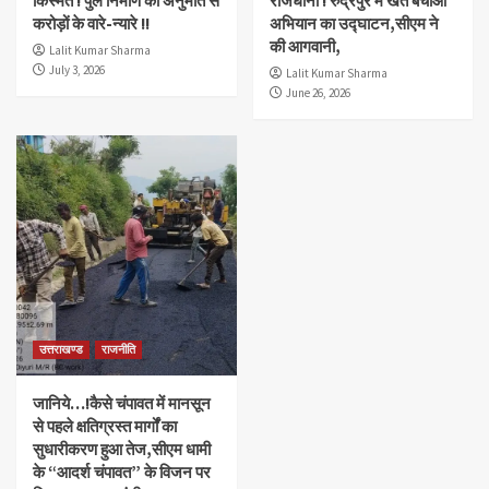
किस्मत ! पुल निर्माण की अनुमति से
राजधानी ! रुद्रपुर में खेत बचाओ
करोड़ों के वारे-न्यारे !!
अभियान का उद्घाटन,सीएम ने
की आगवानी,
Lalit Kumar Sharma
July 3, 2026
Lalit Kumar Sharma
June 26, 2026
उत्तराखण्ड
राजनीति
जानिये…!कैसे चंपावत में मानसून
से पहले क्षतिग्रस्त मार्गों का
सुधारीकरण हुआ तेज,सीएम धामी
के “आदर्श चंपावत” के विजन पर