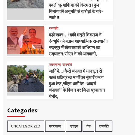
बदली भू-माफिया की किस्मत ! पुल
निर्माण की अनुमति से करोड़ों के वारे-
न्यारे !!
राजनीति
बड़ी खबर…! कृषि मंत्री शिवराज ने
देवभूमि को बताया आध्यात्मिक राजधानी !
रुद्रपुर में खेत बचाओ अभियान का
उद्घाटन,सीएम ने की आगवानी,
उत्तराखण्ड
राजनीति
जानिये…!कैसे चंपावत में मानसून से
पहले क्षतिग्रस्त मार्गों का सुधारीकरण
हुआ तेज,सीएम धामी के “आदर्श
चंपावत” के विजन पर जिला प्रशासन
गंभीर,
Categories
UNCATEGORIZED
उत्तराखण्ड
क्राइम
देश
राजनीति