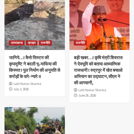
उत्तराखण्ड
क्राइम
राजनीति
राजनीति
जानिये…! कैसे सिस्टम की
बड़ी खबर…! कृषि मंत्री शिवराज
कृपादृष्टि ने बदली भू-माफिया की
ने देवभूमि को बताया आध्यात्मिक
किस्मत ! पुल निर्माण की अनुमति से
राजधानी ! रुद्रपुर में खेत बचाओ
करोड़ों के वारे-न्यारे !!
अभियान का उद्घाटन,सीएम ने
की आगवानी,
Lalit Kumar Sharma
July 3, 2026
Lalit Kumar Sharma
June 26, 2026