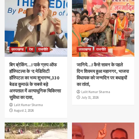
उत्तराखण्ड
देश
राजनीति
उत्तराखण्ड
राजनीति
बिग ब्रेकिंग…! पार्क ग्रुप ऑफ
जानिये…! कैसे सावन के पहले
हॉस्पिटल्स के ‘द मेडिसिटी
दिन शिवमय हुआ महानगर, भाजपा
हॉस्पिटल का भव्य शुभारम्भ,330
विधायक को जन्मदिन पर बधाइयों
बेडड कुमाऊं के सबसे बड़े
का तांतां,
अस्पताल में अत्याधुनिक चिकित्सा
Lalit Kumar Sharma
सुविधा का दावा,
July 31, 2026
Lalit Kumar Sharma
August 2, 2026