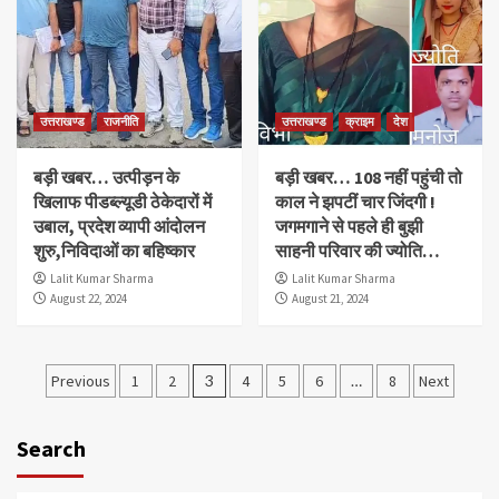
उत्तराखण्ड
राजनीति
उत्तराखण्ड
क्राइम
देश
बड़ी खबर… उत्पीड़न के
बड़ी खबर… 108 नहीं पहुंची तो
खिलाफ पीडब्ल्यूडी ठेकेदारों में
काल ने झपटीं चार जिंदगी !
उबाल, प्रदेश व्यापी आंदोलन
जगमगाने से पहले ही बुझी
शुरु,निविदाओं का बहिष्कार
साहनी परिवार की ज्योति…
Lalit Kumar Sharma
Lalit Kumar Sharma
August 22, 2024
August 21, 2024
Posts
Previous
1
2
3
4
5
6
…
8
Next
pagination
Search