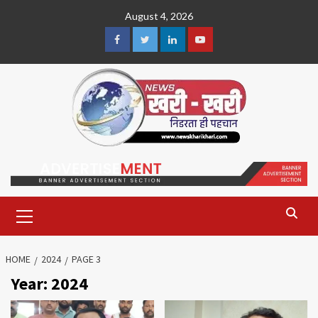
Skip
August 4, 2026
to
content
Facebook
Twitter
Linkedin
Youtube
Primary
Menu
HOME
2024
PAGE 3
Year:
2024