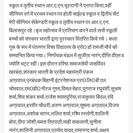
स्कूल व तृतीय स्थान आर.ए.एन.भूरारानी ने प्राप्त किया,वहीं
सीनियर वर्ग में प्रथम स्थान पर होली चाईल्ड स्कूल व द्वितीय सेंट
मेरी सीनियर सेकेण्डरी स्कूल व तृतीय स्थान पर आर.ए.एन.
बिलासपुर रहे।बृज महोत्सव में प्रतिभाग करने वाले सभी स्कूली
बच्चों को संस्कार भारती द्वारा पुरस्कार वितरित किये गये। कला
गुरू के रूप में पंतनगर विश्व विद्यालय के प्रो0 डॉ रामजी मौर्य को
सम्मानित किया गया। निर्णायक मंडल में सुजीता नारंग,दीप्ति वीएम व
ज्योति भट्ट रहीं।इस दौरान वरिष्ठ समाजसेवी जसविंदर
खरबंदा,संस्कार भारती के प्रदेश महामंत्री पंकज
अग्रवाल,प्रबंधक बिहानी इंटरनेशनल प्रा0 लि0 बी एल
चोमवाल,एम0डी0 नीरज गुप्ता,विमल मेहरा,युगराज रघुवंशी,सुभाष
शर्मा,शिव शंकर शर्मा,राजेश श्यामपुरिया,राजकुमार बिंदल,रवि
अग्रवाल,हरवीर चौधरी,अरुण अग्रवाल,सुषमा अग्रवाल,विजय
अग्रवाल,अशोक सागर,ललित शर्मा,रश्मि रस्तोगी,शालिनी
बोरा,दीपा जोशी,ममता त्रिपाठी,माही सकलानी,सुनीता
नारंग,शालिनी अग्रवाल,प्रमोद यादव,रामानन्द शर्मा,अक्षय