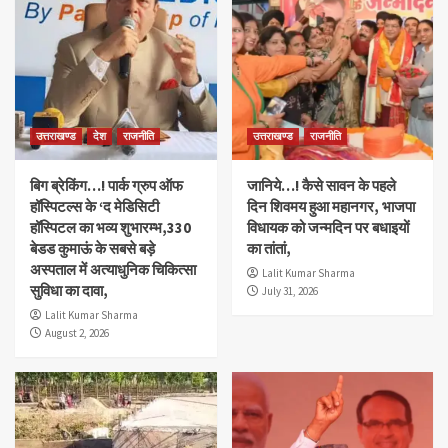
उत्तराखण्ड
देश
राजनीति
उत्तराखण्ड
राजनीति
बिग ब्रेकिंग…! पार्क ग्रुप ऑफ
जानिये…! कैसे सावन के पहले
हॉस्पिटल्स के ‘द मेडिसिटी
दिन शिवमय हुआ महानगर, भाजपा
हॉस्पिटल का भव्य शुभारम्भ,330
विधायक को जन्मदिन पर बधाइयों
बेडड कुमाऊं के सबसे बड़े
का तांतां,
अस्पताल में अत्याधुनिक चिकित्सा
Lalit Kumar Sharma
सुविधा का दावा,
July 31, 2026
Lalit Kumar Sharma
August 2, 2026