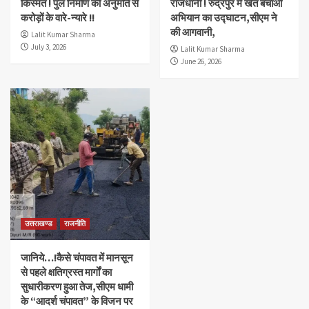
किस्मत ! पुल निर्माण की अनुमति से
राजधानी ! रुद्रपुर में खेत बचाओ
करोड़ों के वारे-न्यारे !!
अभियान का उद्घाटन,सीएम ने
की आगवानी,
Lalit Kumar Sharma
July 3, 2026
Lalit Kumar Sharma
June 26, 2026
उत्तराखण्ड
राजनीति
जानिये…!कैसे चंपावत में मानसून
से पहले क्षतिग्रस्त मार्गों का
सुधारीकरण हुआ तेज,सीएम धामी
के “आदर्श चंपावत” के विजन पर