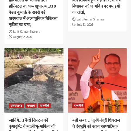
हॉस्पिटल का भव्य शुभारम्भ,330
विधायक को जन्मदिन पर बधाइयों
बेडड कुमाऊं के सबसे बड़े
का तांतां,
अस्पताल में अत्याधुनिक चिकित्सा
Lalit Kumar Sharma
सुविधा का दावा,
July 31, 2026
Lalit Kumar Sharma
August 2, 2026
उत्तराखण्ड
क्राइम
राजनीति
राजनीति
जानिये…! कैसे सिस्टम की
बड़ी खबर…! कृषि मंत्री शिवराज
कृपादृष्टि ने बदली भू-माफिया की
ने देवभूमि को बताया आध्यात्मिक