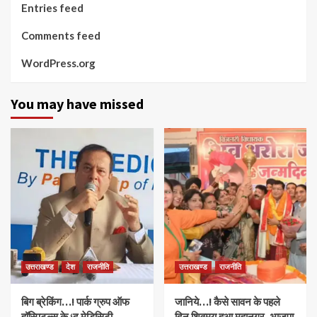
Entries feed
Comments feed
WordPress.org
You may have missed
उत्तराखण्ड
देश
राजनीति
उत्तराखण्ड
राजनीति
बिग ब्रेकिंग…! पार्क ग्रुप ऑफ
जानिये…! कैसे सावन के पहले
हॉस्पिटल्स के ‘द मेडिसिटी
दिन शिवमय हुआ महानगर, भाजपा