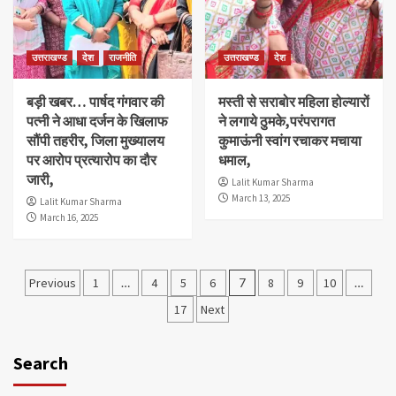
उत्तराखण्ड
देश
राजनीति
उत्तराखण्ड
देश
बड़ी खबर… पार्षद गंगवार की
मस्ती से सराबोर महिला होल्यारों
पत्नी ने आधा दर्जन के खिलाफ
ने लगाये ठुमके,परंपरागत
सौंपी तहरीर, जिला मुख्यालय
कुमाऊंनी स्वांग रचाकर मचाया
पर आरोप प्रत्यारोप का दौर
धमाल,
जारी,
Lalit Kumar Sharma
March 13, 2025
Lalit Kumar Sharma
March 16, 2025
Posts
Previous
1
…
4
5
6
7
8
9
10
…
pagination
17
Next
Search