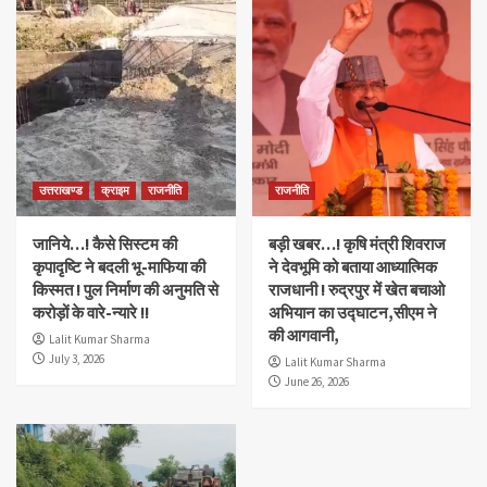
उत्तराखण्ड
क्राइम
राजनीति
राजनीति
जानिये…! कैसे सिस्टम की
बड़ी खबर…! कृषि मंत्री शिवराज
कृपादृष्टि ने बदली भू-माफिया की
ने देवभूमि को बताया आध्यात्मिक
किस्मत ! पुल निर्माण की अनुमति से
राजधानी ! रुद्रपुर में खेत बचाओ
करोड़ों के वारे-न्यारे !!
अभियान का उद्घाटन,सीएम ने
की आगवानी,
Lalit Kumar Sharma
July 3, 2026
Lalit Kumar Sharma
June 26, 2026