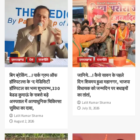
उत्तराखण्ड
देश
राजनीति
उत्तराखण्ड
राजनीति
बिग ब्रेकिंग…! पार्क ग्रुप ऑफ
जानिये…! कैसे सावन के पहले
हॉस्पिटल्स के ‘द मेडिसिटी
दिन शिवमय हुआ महानगर, भाजपा
हॉस्पिटल का भव्य शुभारम्भ,330
विधायक को जन्मदिन पर बधाइयों
बेडड कुमाऊं के सबसे बड़े
का तांतां,
अस्पताल में अत्याधुनिक चिकित्सा
Lalit Kumar Sharma
सुविधा का दावा,
July 31, 2026
Lalit Kumar Sharma
August 2, 2026