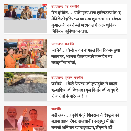
उत्तराखण्ड
देश
राजनीति
बिग ब्रेकिंग…! पार्क ग्रुप ऑफ हॉस्पिटल्स के ‘द
मेडिसिटी हॉस्पिटल का भव्य शुभारम्भ,330 बेडड
कुमाऊं के सबसे बड़े अस्पताल में अत्याधुनिक
चिकित्सा सुविधा का दावा,
उत्तराखण्ड
राजनीति
जानिये…! कैसे सावन के पहले दिन शिवमय हुआ
महानगर, भाजपा विधायक को जन्मदिन पर
बधाइयों का तांतां,
उत्तराखण्ड
क्राइम
राजनीति
जानिये…! कैसे सिस्टम की कृपादृष्टि ने बदली
भू-माफिया की किस्मत ! पुल निर्माण की अनुमति
से करोड़ों के वारे-न्यारे !!
राजनीति
बड़ी खबर…! कृषि मंत्री शिवराज ने देवभूमि को
बताया आध्यात्मिक राजधानी ! रुद्रपुर में खेत
बचाओ अभियान का उद्घाटन,सीएम ने की