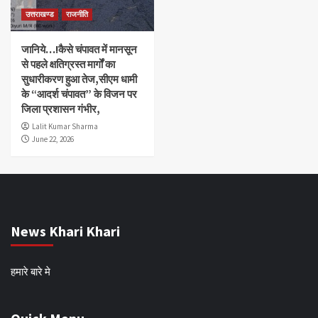
उत्तराखण्ड
राजनीति
जानिये…!कैसे चंपावत में मानसून
से पहले क्षतिग्रस्त मार्गों का
सुधारीकरण हुआ तेज,सीएम धामी
के “आदर्श चंपावत” के विजन पर
जिला प्रशासन गंभीर,
Lalit Kumar Sharma
June 22, 2026
News Khari Khari
हमारे बारे मे