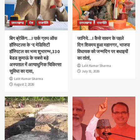
उत्तराखण्ड
देश
राजनीति
उत्तराखण्ड
राजनीति
बिग ब्रेकिंग…! पार्क ग्रुप ऑफ
जानिये…! कैसे सावन के पहले
हॉस्पिटल्स के ‘द मेडिसिटी
दिन शिवमय हुआ महानगर, भाजपा
हॉस्पिटल का भव्य शुभारम्भ,330
विधायक को जन्मदिन पर बधाइयों
बेडड कुमाऊं के सबसे बड़े
का तांतां,
अस्पताल में अत्याधुनिक चिकित्सा
Lalit Kumar Sharma
सुविधा का दावा,
July 31, 2026
Lalit Kumar Sharma
August 2, 2026