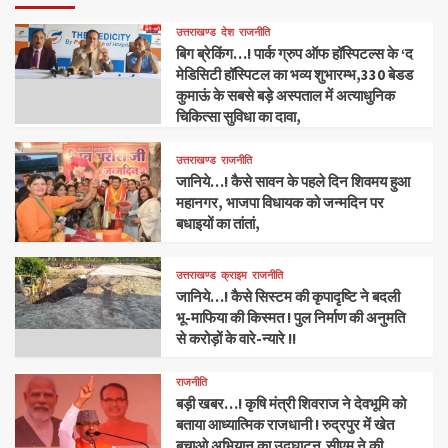
उत्तराखण्ड
देश
राजनीति
बिग ब्रेकिंग…! पार्क ग्रुप ऑफ हॉस्पिटल्स के ‘द
मेडिसिटी हॉस्पिटल का भव्य शुभारम्भ,330 बेडड
कुमाऊं के सबसे बड़े अस्पताल में अत्याधुनिक
चिकित्सा सुविधा का दावा,
उत्तराखण्ड
राजनीति
जानिये…! कैसे सावन के पहले दिन शिवमय हुआ
महानगर, भाजपा विधायक को जन्मदिन पर
बधाइयों का तांतां,
उत्तराखण्ड
क्राइम
राजनीति
जानिये…! कैसे सिस्टम की कृपादृष्टि ने बदली
भू-माफिया की किस्मत ! पुल निर्माण की अनुमति
से करोड़ों के वारे-न्यारे !!
राजनीति
बड़ी खबर…! कृषि मंत्री शिवराज ने देवभूमि को
बताया आध्यात्मिक राजधानी ! रुद्रपुर में खेत
बचाओ अभियान का उद्घाटन,सीएम ने की