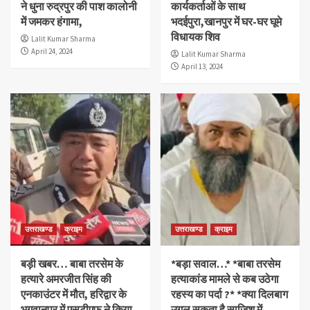
ने धुना रुद्रपुर की पाश कालोनी
कार्यकर्ताओं के साथ
में जमकर हंगामा,
भदईपुरा,खानपुर में घर-घर घूमे
विधायक शिव
Lalit Kumar Sharma
April 24, 2024
Lalit Kumar Sharma
April 13, 2024
उत्तराखण्ड
क्राइम
उत्तराखण्ड
क्राइम
बड़ी खबर… बाबा तरसेम के
*बड़ा सवाल…* *बाबा तरसेम
हत्यारे अमरजीत सिंह की
हत्याकांड मामले से कब उठेगा
एनकाउंटर में मौत, हरिद्वार के
रहस्य का पर्दा ?* *क्या दिलबाग
भगवानपुर में एसटीएफ ने किया
उगल सकता है साजिश में