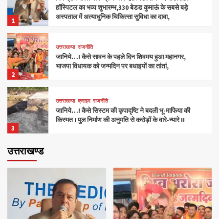
हॉस्पिटल का भव्य शुभारम्भ,330 बेडड कुमाऊं के सबसे बड़े
अस्पताल में अत्याधुनिक चिकित्सा सुविधा का दावा,
1
उत्तराखण्ड
राजनीति
जानिये…! कैसे सावन के पहले दिन शिवमय हुआ महानगर,
भाजपा विधायक को जन्मदिन पर बधाइयों का तांतां,
2
उत्तराखण्ड
क्राइम
राजनीति
जानिये…! कैसे सिस्टम की कृपादृष्टि ने बदली भू-माफिया की
किस्मत ! पुल निर्माण की अनुमति से करोड़ों के वारे-न्यारे !!
3
उत्तराखण्ड
राजनीति
बड़ी खबर…! कृषि मंत्री शिवराज ने देवभूमि को बताया
आध्यात्मिक राजधानी ! रुद्रपुर में खेत बचाओ अभियान का
उद्घाटन,सीएम ने की आगवानी,
4
उत्तराखण्ड
राजनीति
जानिये…!कैसे चंपावत में मानसून से पहले क्षतिग्रस्त मार्गों का