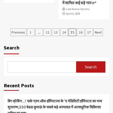
में शामिल कई बड़े नाम !!*
Lalit Kumar Sharma
April 6, 2024
Posts
Previous
1
…
12
13
14
15
16
17
Next
pagination
Search
Search
Recent Posts
बिग ब्रेकिंग…! पार्क ग्रुप ऑफ हॉस्पिटल्स के ‘द मेडिसिटी हॉस्पिटल का भव्य
शुभारम्भ,330 बेडड कुमाऊं के सबसे बड़े अस्पताल में अत्याधुनिक चिकित्सा
सुविधा का दावा,