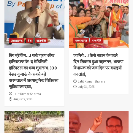
उत्तराखण्ड
देश
राजनीति
उत्तराखण्ड
राजनीति
बिग ब्रेकिंग…! पार्क ग्रुप ऑफ
जानिये…! कैसे सावन के पहले
हॉस्पिटल्स के ‘द मेडिसिटी
दिन शिवमय हुआ महानगर, भाजपा
हॉस्पिटल का भव्य शुभारम्भ,330
विधायक को जन्मदिन पर बधाइयों
बेडड कुमाऊं के सबसे बड़े
का तांतां,
अस्पताल में अत्याधुनिक चिकित्सा
Lalit Kumar Sharma
सुविधा का दावा,
July 31, 2026
Lalit Kumar Sharma
August 2, 2026