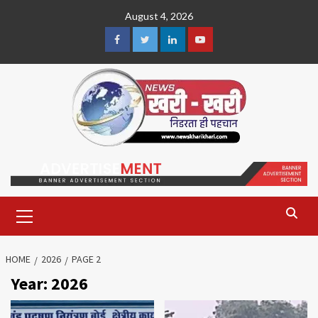
Skip
August 4, 2026
to
content
Facebook
Twitter
Linkedin
Youtube
Primary
Menu
HOME
2026
PAGE 2
Year:
2026