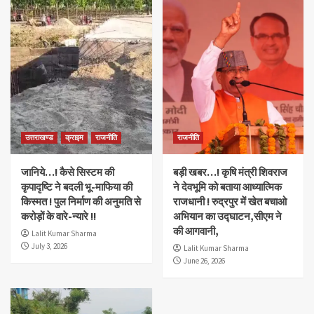
उत्तराखण्ड
क्राइम
राजनीति
राजनीति
जानिये…! कैसे सिस्टम की
बड़ी खबर…! कृषि मंत्री शिवराज
कृपादृष्टि ने बदली भू-माफिया की
ने देवभूमि को बताया आध्यात्मिक
किस्मत ! पुल निर्माण की अनुमति से
राजधानी ! रुद्रपुर में खेत बचाओ
करोड़ों के वारे-न्यारे !!
अभियान का उद्घाटन,सीएम ने
की आगवानी,
Lalit Kumar Sharma
July 3, 2026
Lalit Kumar Sharma
June 26, 2026