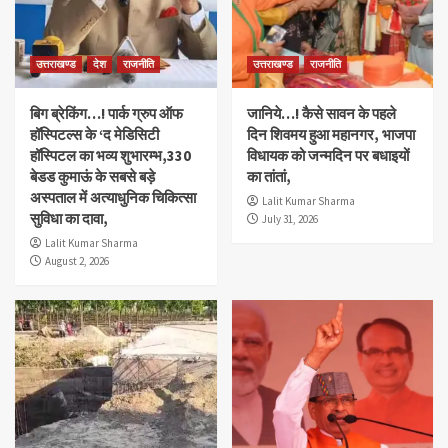
उत्तराखण्ड
देश
राजनीति
उत्तराखण्ड
राजनीति
बिग ब्रेकिंग…! पार्क ग्रुप ऑफ
जानिये…! कैसे सावन के पहले
हॉस्पिटल्स के ‘द मेडिसिटी
दिन शिवमय हुआ महानगर, भाजपा
हॉस्पिटल का भव्य शुभारम्भ,330
विधायक को जन्मदिन पर बधाइयों
बेडड कुमाऊं के सबसे बड़े
का तांतां,
अस्पताल में अत्याधुनिक चिकित्सा
Lalit Kumar Sharma
सुविधा का दावा,
July 31, 2026
Lalit Kumar Sharma
August 2, 2026