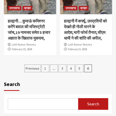
उत्तराखण्ड
क्राइम
उत्तराखण्ड
क्राइम
हल्द्वानी…कुमाऊं कमिश्नर
हल्द्वानी में कर्फ्यू..उपद्रवियों को
करेंगे बवाल की मजिस्ट्रेटी
देखते ही गोली मारने के
जांच,19 नामजद समेत 5 हजार
आदेश,भारी फोर्स तैनात,सीएम
अज्ञात के खिलाफ मुकदमा,
धामी ने की शांति की अपील,
Lalit Kumar Sharma
Lalit Kumar Sharma
February 10, 2024
February 9, 2024
Posts
Previous
1
…
3
4
5
6
pagination
Search
Search