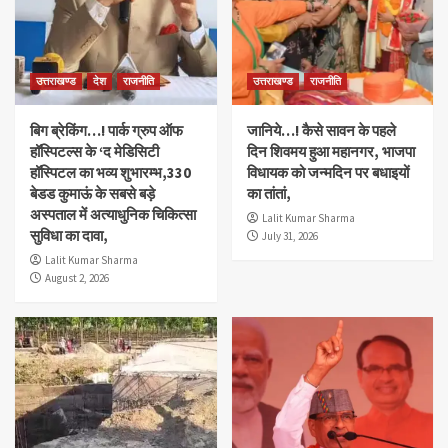
उत्तराखण्ड
देश
राजनीति
उत्तराखण्ड
राजनीति
बिग ब्रेकिंग…! पार्क ग्रुप ऑफ
जानिये…! कैसे सावन के पहले
हॉस्पिटल्स के ‘द मेडिसिटी
दिन शिवमय हुआ महानगर, भाजपा
हॉस्पिटल का भव्य शुभारम्भ,330
विधायक को जन्मदिन पर बधाइयों
बेडड कुमाऊं के सबसे बड़े
का तांतां,
अस्पताल में अत्याधुनिक चिकित्सा
Lalit Kumar Sharma
सुविधा का दावा,
July 31, 2026
Lalit Kumar Sharma
August 2, 2026