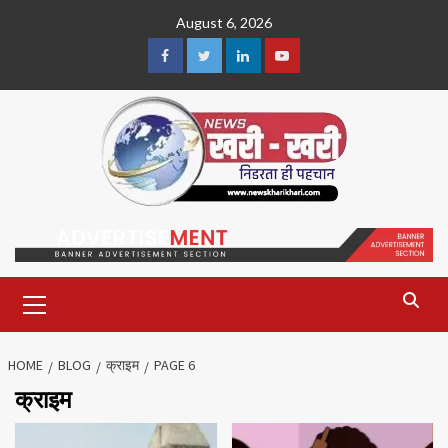
Skip
August 6, 2026
to
content
Facebook
Twitter
Linkedin
Youtube
Primary
Menu
HOME
BLOG
क्राइम
PAGE 6
क्राइम