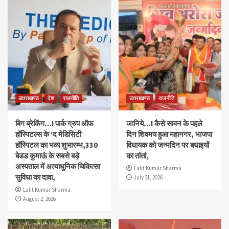
उत्तराखण्ड
देश
राजनीति
उत्तराखण्ड
राजनीति
बिग ब्रेकिंग…! पार्क ग्रुप ऑफ
जानिये…! कैसे सावन के पहले
हॉस्पिटल्स के ‘द मेडिसिटी
दिन शिवमय हुआ महानगर, भाजपा
हॉस्पिटल का भव्य शुभारम्भ,330
विधायक को जन्मदिन पर बधाइयों
बेडड कुमाऊं के सबसे बड़े
का तांतां,
अस्पताल में अत्याधुनिक चिकित्सा
Lalit Kumar Sharma
सुविधा का दावा,
July 31, 2026
Lalit Kumar Sharma
August 2, 2026