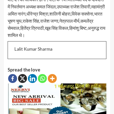
में निवर्तमान अध्यक्ष कमल जिंदल,उपाध्यक्ष राजेश तिवारी,महामंत्री
अमित नारंग,धीरेन्द्र मिश्रा,शालिनी बोहरा,विवेक सक्सेना,भारत
भूषण चुघ,राकेश सिंह,राजेश जग्गा,नेत्रपाल मौर्य,कमलेंद्र
सेमवाल,हितेंद्र त्रिपाठी,खूब सिंह विकल,हिमांशु बिष्ट,अनुरुद्ध राय
शामिल थे।
Lalit Kumar Sharma
Spread the love