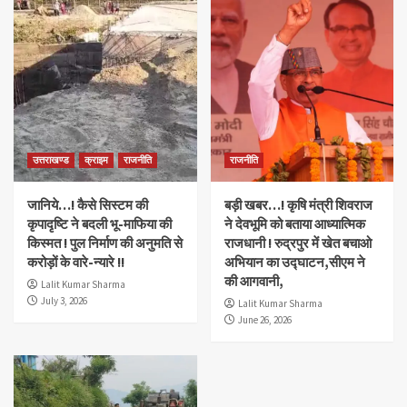
उत्तराखण्ड
क्राइम
राजनीति
राजनीति
जानिये…! कैसे सिस्टम की
बड़ी खबर…! कृषि मंत्री शिवराज
कृपादृष्टि ने बदली भू-माफिया की
ने देवभूमि को बताया आध्यात्मिक
किस्मत ! पुल निर्माण की अनुमति से
राजधानी ! रुद्रपुर में खेत बचाओ
करोड़ों के वारे-न्यारे !!
अभियान का उद्घाटन,सीएम ने
की आगवानी,
Lalit Kumar Sharma
July 3, 2026
Lalit Kumar Sharma
June 26, 2026