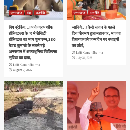
उत्तराखण्ड
देश
राजनीति
उत्तराखण्ड
राजनीति
बिग ब्रेकिंग…! पार्क ग्रुप ऑफ
जानिये…! कैसे सावन के पहले
हॉस्पिटल्स के ‘द मेडिसिटी
दिन शिवमय हुआ महानगर, भाजपा
हॉस्पिटल का भव्य शुभारम्भ,330
विधायक को जन्मदिन पर बधाइयों
बेडड कुमाऊं के सबसे बड़े
का तांतां,
अस्पताल में अत्याधुनिक चिकित्सा
Lalit Kumar Sharma
सुविधा का दावा,
July 31, 2026
Lalit Kumar Sharma
August 2, 2026