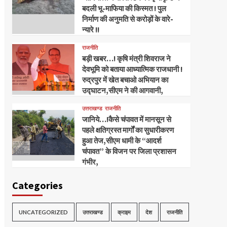
बदली भू-माफिया की किस्मत ! पुल
निर्माण की अनुमति से करोड़ों के वारे-
न्यारे !!
राजनीति
बड़ी खबर…! कृषि मंत्री शिवराज ने
देवभूमि को बताया आध्यात्मिक राजधानी !
रुद्रपुर में खेत बचाओ अभियान का
उद्घाटन,सीएम ने की आगवानी,
उत्तराखण्ड
राजनीति
जानिये…!कैसे चंपावत में मानसून से
पहले क्षतिग्रस्त मार्गों का सुधारीकरण
हुआ तेज,सीएम धामी के “आदर्श
चंपावत” के विजन पर जिला प्रशासन
गंभीर,
Categories
UNCATEGORIZED
उत्तराखण्ड
क्राइम
देश
राजनीति