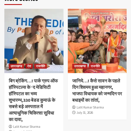
उत्तराखण्ड
देश
राजनीति
उत्तराखण्ड
राजनीति
बिग ब्रेकिंग…! पार्क ग्रुप ऑफ
जानिये…! कैसे सावन के पहले
हॉस्पिटल्स के ‘द मेडिसिटी
दिन शिवमय हुआ महानगर,
हॉस्पिटल का भव्य
भाजपा विधायक को जन्मदिन पर
शुभारम्भ,330 बेडड कुमाऊं के
बधाइयों का तांतां,
सबसे बड़े अस्पताल में
Lalit Kumar Sharma
अत्याधुनिक चिकित्सा सुविधा
July 31, 2026
का दावा,
Lalit Kumar Sharma