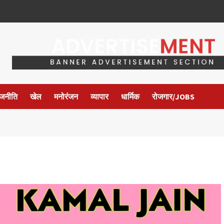
ाजनीति
खेल
मनोरंजन
व्यापार
धार्मिक
रोजगार/JOBS